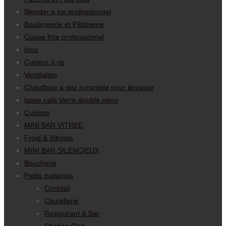
Blender a jus professionnel
Boulangerie et Pâtisserie
Coupe frite professionnel
Inox
Cuiseur à riz
Ventilation
Chauffage à gaz pyramide pour terrasse
tasse café Verre double paroi
Cuisson
MINI BAR VITREE
Froid & Vitrines
MINI BAR SILENCIEUX
Boucherie
Petits matériels
Cocktail
Coutellerie
Restaurant & Bar