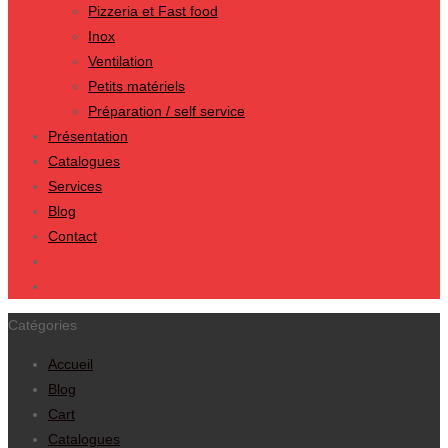
Pizzeria et Fast food
Inox
Ventilation
Petits matériels
Préparation / self service
Présentation
Catalogues
Services
Blog
Contact
Catégories
Accueil
Blog
Cart
Catalogues