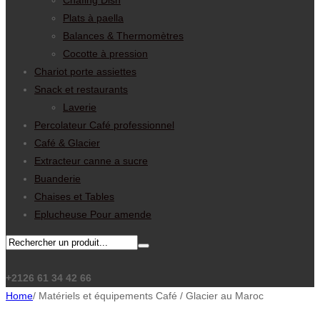
Chafing Dish
Plats à paella
Balances & Thermomètres
Cocotte à pression
Chariot porte assiettes
Snack et restaurants
Laverie
Percolateur Café professionnel
Café & Glacier
Extracteur canne a sucre
Buanderie
Chaises et Tables
Eplucheuse Pour amende
+2126 61 34 42 66
Home
/
Matériels et équipements Café / Glacier au Maroc