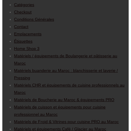
Catégories
Checkout
Conditions Générales
Contact
Emplacements
Étiquettes
Home Shop 3
Matériels / équipements de Boulangerie et pâtisserie au
Maroc
Matériels buanderie au Maroc : blanchisserie et laverie /
Pressing
Matériels CHR et équipements de cuisine professionnels au
Maroc
Matériels de Boucherie au Maroc & équipements PRO
Matériels de cuisson et équipements pour cuisine
professionnel au Maroc
Matériels de Froid & Vitrines pour cuisine PRO au Maroc
Matériels et équipements Café / Glacier au Maroc