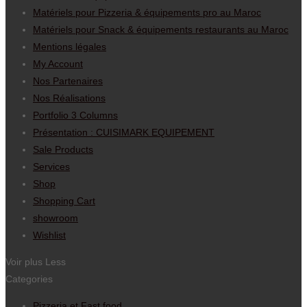
Matériels pour Pizzeria & équipements pro au Maroc
Matériels pour Snack & équipements restaurants au Maroc
Mentions légales
My Account
Nos Partenaires
Nos Réalisations
Portfolio 3 Columns
Présentation : CUISIMARK EQUIPEMENT
Sale Products
Services
Shop
Shopping Cart
showroom
Wishlist
Voir plus
Less
Categories
Pizzeria et Fast food